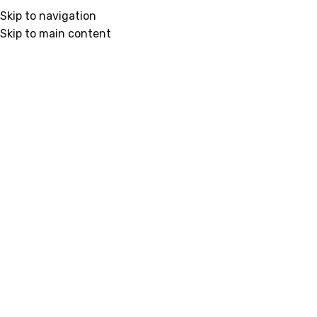
Skip to navigation
Mini
Skip to main content
Prikaz 61–61 o
KATEGORIJE
Mini
CENA
Mystery Vreć
Mini
,
Mystery
849
RSD