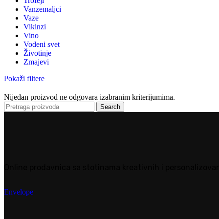
Trofeji
Vanzemaljci
Vaze
Vikinzi
Vino
Vodeni svet
Životinje
Zmajevi
Pokaži filtere
Nijedan proizvod ne odgovara izabranim kriterijumima.
Search
Online prodavnica sa stotinama kreativnih i personalizovan
Envelope