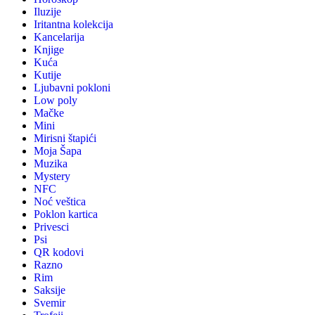
Iluzije
Iritantna kolekcija
Kancelarija
Knjige
Kuća
Kutije
Ljubavni pokloni
Low poly
Mačke
Mini
Mirisni štapići
Moja Šapa
Muzika
Mystery
NFC
Noć veštica
Poklon kartica
Privesci
Psi
QR kodovi
Razno
Rim
Saksije
Svemir