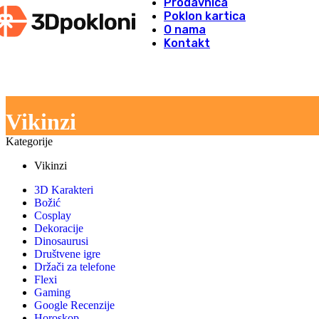
Prodavnica
Skip to navigation
Skip to main content
Poklon kartica
O nama
Kontakt
Vikinzi
Kategorije
Vikinzi
3D Karakteri
Božić
Cosplay
Dekoracije
Dinosaurusi
Društvene igre
Držači za telefone
Flexi
Gaming
Google Recenzije
Horoskop