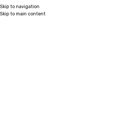
Skip to navigation
Klikni da uvećaš
Skip to main content
Početna
/
3D Karakteri
V – 3D Slova, Brojevi i Simboli
259 RSD
XS:
7,1 cm – 259 RSD
S:
10,6 cm – 599 RSD
M:
16,0 cm – 1399 RSD
L:
24,0 cm – 3499 RSD
XL:
35,8 cm – 7999 RSD