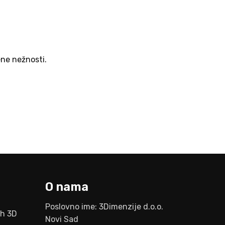
jene nežnosti.
O nama
Poslovno ime: 3Dimenzije d.o.o.
ih 3D
Novi Sad