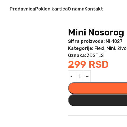
Prodavnica
Poklon kartica
O nama
Kontakt
Mini Nosorog
Šifra proizvoda:
MI-1027
Kategorije:
Flexi
,
Mini
,
Živo
Oznaka:
3DSTLS
299
RSD