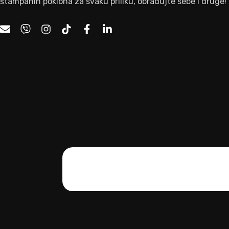
štampanih poklona za svaku priliku, obradujte sebe i druge!