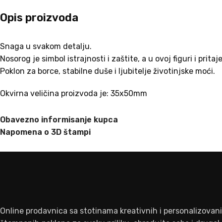
Opis proizvoda
Snaga u svakom detalju.
Nosorog je simbol istrajnosti i zaštite, a u ovoj figuri i prita
Poklon za borce, stabilne duše i ljubitelje životinjske moći.
Okvirna veličina proizvoda je: 35x50mm
Obavezno informisanje kupca
Napomena o 3D štampi
Online prodavnica sa stotinama kreativnih i personalizovan