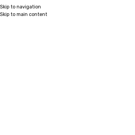
Skip to navigation
Skip to main content
Početna
/
Kuća
/
3D podmetači za čaše
Klikni da uvećaš