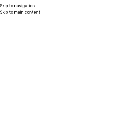
Skip to navigation
Skip to main content
Početna
/
Kuća
/
3D Ploča i držač za olovke
Klikni da uvećaš